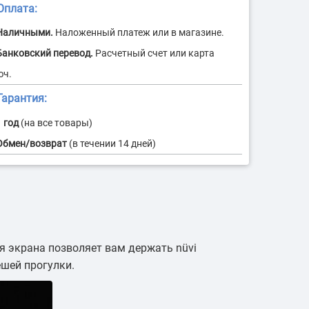
 контейнерных
Идентификация водителей
евозок
 экрана позволяет вам держать nüvi
ешей прогулки.