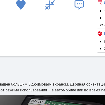
ранспорт
Контроль оборота топлива
Мониторинг
пер
орожной
Контроль стиля и режима
ки
эксплуатации транспорта
ащен большим 5 дюймовым экраном. Двойная ориентация
 от режима использования – в автомобиле или во время п