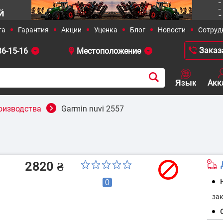
36-15-16
 381-23-90
+38 (050)-436-13-12
+38 (0
оизводства
Garmin nuvi 2557
 решения
Сельское хозяйство
2820
₴
0