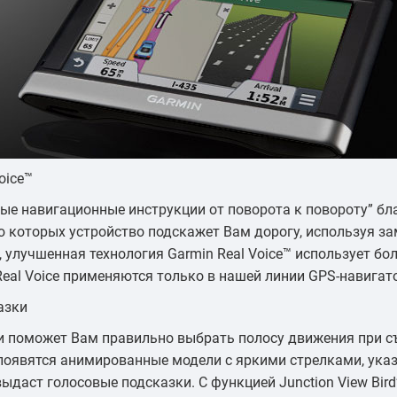
oice™
ые навигационные инструкции от поворота к повороту” благ
 которых устройство подскажет Вам дорогу, используя за
 улучшенная технология Garmin Real Voice™ использует б
n Real Voice применяются только в нашей линии GPS-навигат
азки
ми поможет Вам правильно выбрать полосу движения при с
 появятся анимированные модели с яркими стрелками, ук
аст голосовые подсказки. С функцией Junction View Bird’