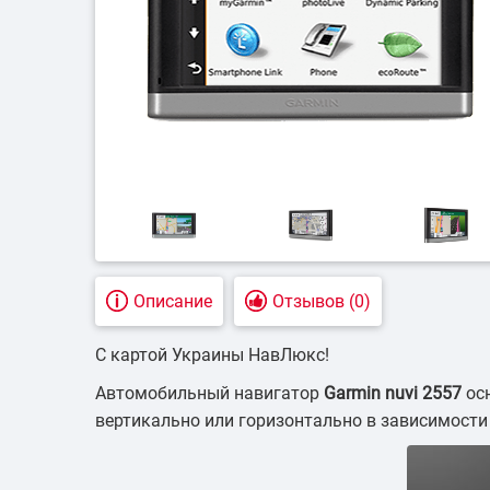
Подземный т
Контроль д
техни
Описание
Отзывов (0)
C картой Украины НавЛюкс!
Автомобильный навигатор
Garmin nuvi 2557
осн
вертикально или горизонтально в зависимости