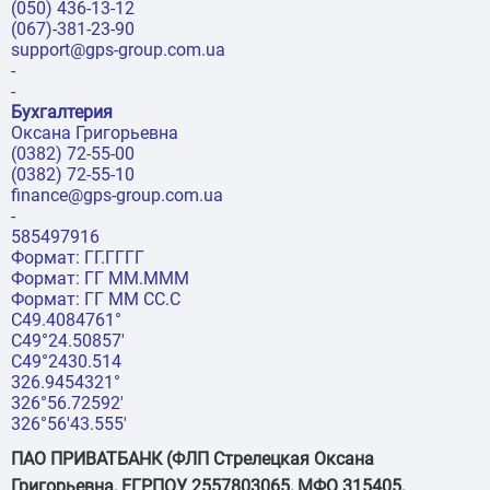
(050) 436-13-12
(067)-381-23-90
support@gps-group.com.ua
-
-
Бухгалтерия
Оксана Григорьевна
(0382) 72-55-00
(0382) 72-55-10
finance@gps-group.com.ua
-
585497916
Формат: ГГ.ГГГГ
Формат: ГГ ММ.МММ
Формат: ГГ ММ СС.С
С49.4084761°
С49°24.50857'
C49°2430.514
326.9454321°
326°56.72592'
326°56'43.555'
ПАО ПРИВАТБАНК (ФЛП Стрелецкая Оксана
Григорьевна, ЕГРПОУ 2557803065, МФО 315405,