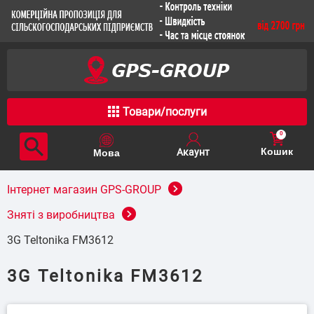
Товари/послуги
0
Кошик
Інтернет магазин GPS-GROUP
Зняті з виробництва
3G Teltonika FM3612
3G Teltonika FM3612