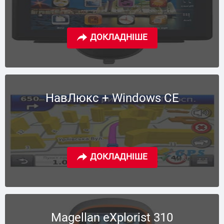
НавЛюкс + Windows CE
Magellan eXplorist 310