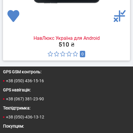
НавЛюкс Україна для Android
510 ₴
0