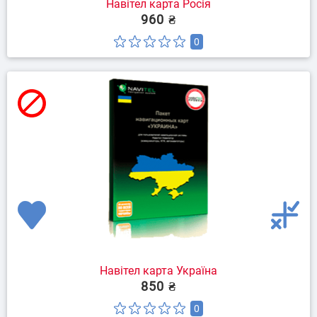
Навітел карта Росія
960 ₴
0
Навітел карта Україна
850 ₴
0