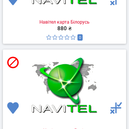
Навітел карта Білорусь
880 ₴
0