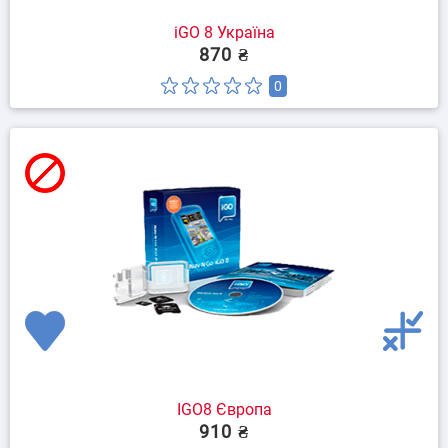
iGO 8 Україна
870 ₴
0
IGO8 Європа
910 ₴