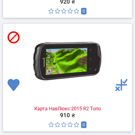
920 ₴
0
Карта НавЛюкс 2015 R2 Топо
910 ₴
0