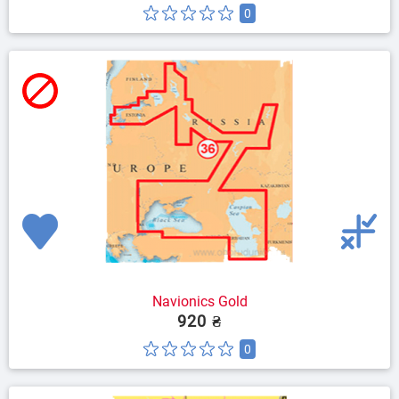
0
Navionics Gold
920 ₴
0