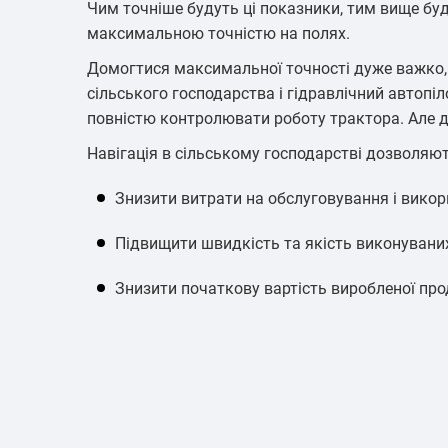
Чим точніше будуть ці показники, тим вище бу
Підземний т
максимальною точністю на полях.
Домогтися максимальної точності дуже важко, 
сільського господарства і гідравлічний автопі
повністю контролювати роботу трактора. Але д
Навігація в сільському господарстві дозволяю
Знизити витрати на обслуговування і викор
Контроль д
техні
Підвищити швидкість та якість виконуваних
Знизити початкову вартість виробленої про