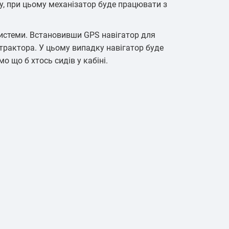
у, при цьому механізатор буде працювати з
 контейнерних
Ідентифікація водіїв
евезень
системи. Встановивши GPS навігатор для
 трактора. У цьому випадку навігатор буде
 що б хтось сидів у кабіні.