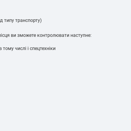
ід типу транспорту)
місця ви зможете контролювати наступне:
тому числі і спецтехніки
 і сливи.
аному маршруту.