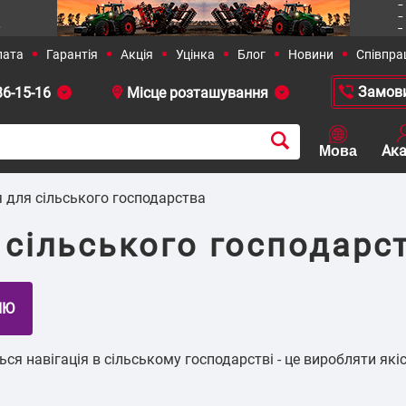
36-15-16
 381-23-90
+38 (050)-436-13-12
+38 (0
я для сільського господарства
 сільського господарс
рішення
Сільське господарство
я навігація в сільському господарстві - це виробляти якісн