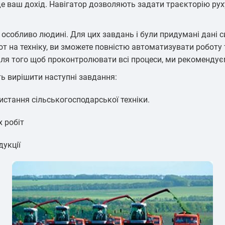
де ваш дохід. Навігатор дозволяють задати траєкторію рух
ранспорт
Контроль обороту палива
Моніторинг
пер
особливо людині. Для цих завдань і були придумані дані 
лот на техніку, ви зможете повністю автоматизувати роботу
ля того щоб проконтролювати всі процеси, ми рекомендуємо
ть вирішити наступні завдання:
истання сільськогосподарської техніки.
орожньої
Контроль стилю і режиму
ки
експлуатації транспорту
 робіт
дукції