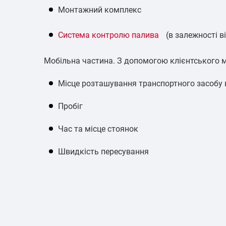
Монтажний комплекс
Система контролю палива
(в залежності в
Мобільна частина. З допомогою клієнтського 
Місце розташування транспортного засобу в 
Пробіг
Час та місце стоянок
Швидкість пересування
Кількість пального в баці, а також заправки
Докладний звіт:
Маршрутний лист. Звіт показує рух по зад