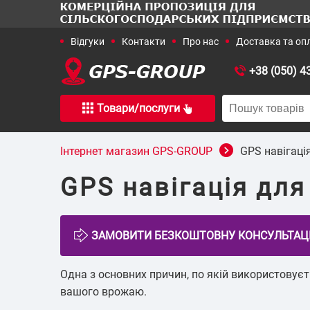
+38 (050) 4
Товари/послуги
+38 (050) 436-15-16
+38 (067)
Інтернет магазин GPS-GROUP
GPS навігаці
GPS навігація для
Галузеві 
Одна з основних причин, по якій використовуєтьс
вашого врожаю.