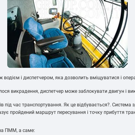
іж водієм і диспетчером, яка дозволить вміщуватися і опе
лося викрадення, диспетчер може заблокувати двигун і вик
 під час транспортування. Як це відбувається?. Система з
зує пройдений маршрут пересування і точку прибуття тра
на ПММ, а саме: