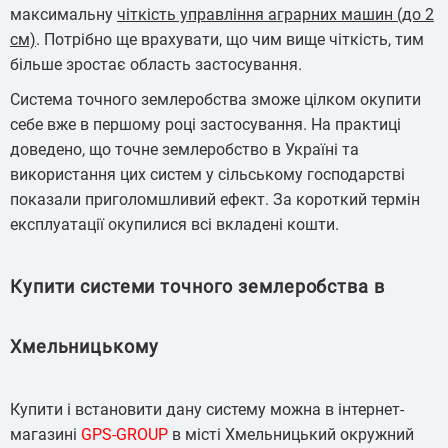
максимальну
чіткість управління аграрних машин (до 2
см)
. Потрібно ще врахувати, що чим вище чіткість, тим
більше зростає область застосування.
Система точного землеробства зможе цілком окупити
себе вже в першому році застосування. На практиці
доведено, що точне землеробство в Україні та
використання цих систем у сільському господарстві
показали приголомшливий ефект. За короткий термін
експлуатації окупилися всі вкладені кошти.
Купити системи точного землеробства в
Хмельницькому
Купити і встановити дану систему можна в інтернет-
магазині
GPS-GROUP
в місті Хмельницький окружний