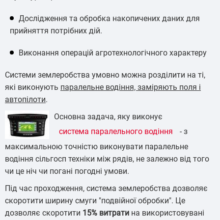
Дослідження та обробка накопичених даних для
прийняття потрібних дій.
Виконання операцій агротехнологічного характеру
Системи землеробства умовно можна розділити на ті,
які виконують
паралельне водіння, заміряють поля і
автопілоти
.
Основна задача, яку виконує
система паралельного водіння
- з
максимальною точністю виконувати паралельне
водіння сільгосп техніки між рядів, не залежно від того
чи це ніч чи погані погодні умови.
Під час проходження, система землеробства дозволяє
скоротити ширину смуги "подвійної обробки". Це
дозволяє скоротити
15% витрати
на використовувані