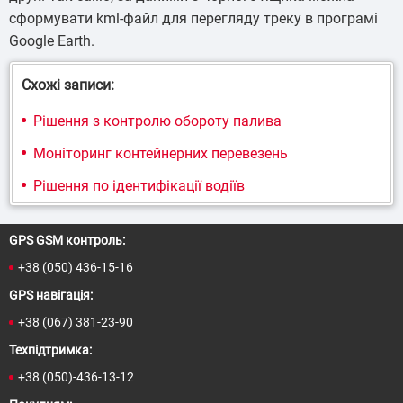
сформувати kml-файл для перегляду треку в програмі
Google Earth.
Схожі записи:
Рішення з контролю обороту палива
Моніторинг контейнерних перевезень
Рішення по ідентифікації водіїв