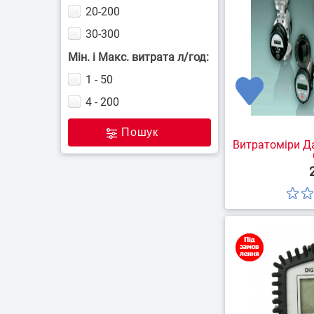
20-200
30-300
Мін. і Макс. витрата л/год:
1 - 50
4 - 200
Пошук
Витратоміри Д