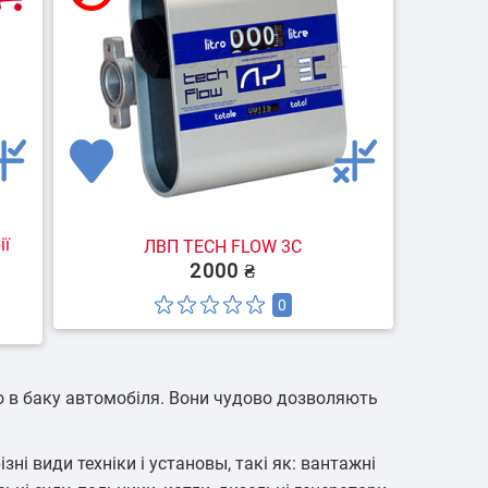
ії
ЛВП TECH FLOW 3C
2000 ₴
0
о в баку автомобіля. Вони чудово дозволяють
і види техніки і установы, такі як: вантажні