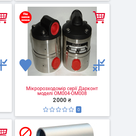
Мікророзходомір серії Дарконт
моделі ОМ004-ОМ008
2000 ₴
0