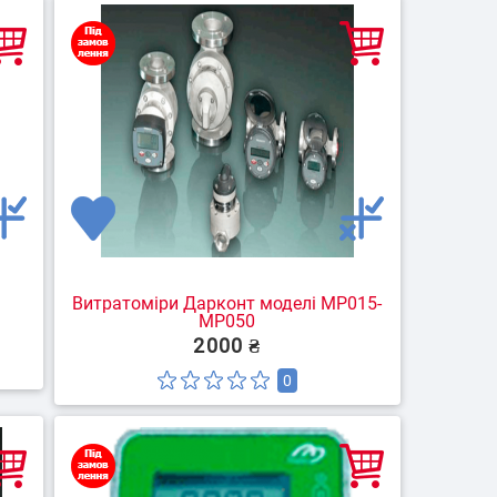
 контейнерних
Ідентифікація водіїв
евезень
Витратоміри Дарконт моделі MP015-
MP050
2000 ₴
0