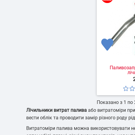
Паливозапр
лі
Показано з 1 по 2
Лічильники витрат палива
або витратоміри при
вести облік та проводити замір різного роду рі
Витратоміри палива можна використовувати не т