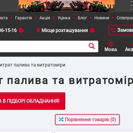
36-15-16
 381-23-90
+38 (050)-436-13-12
+38 (0
итрат палива та витратоміри
т палива та витратомі
рішення
Сільське господарство
Порівняння товарів (0)