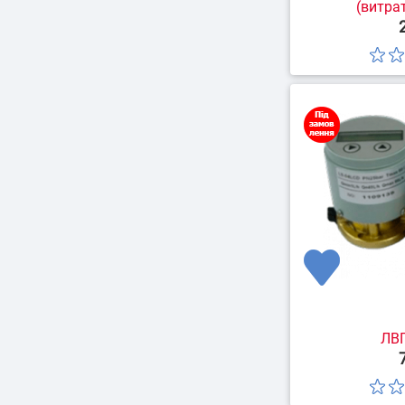
(витра
ЛВП