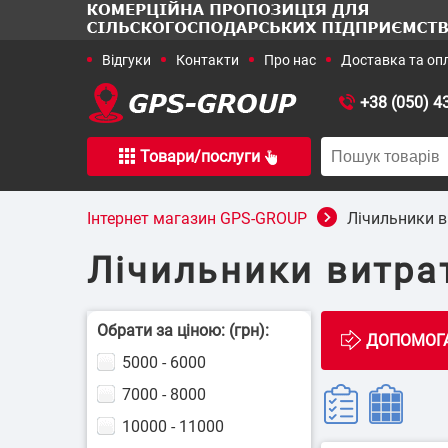
+38 (050) 4
Товари/послуги
+38 (050) 436-15-16
+38 (067)
Інтернет магазин GPS-GROUP
Лічильники в
Лічильники витра
Галузеві 
Обрати за ціною: (грн):
5000 - 6000
7000 - 8000
10000 - 11000