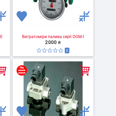
-E
Витратоміри палива серії OGM-I
2000 ₴
0