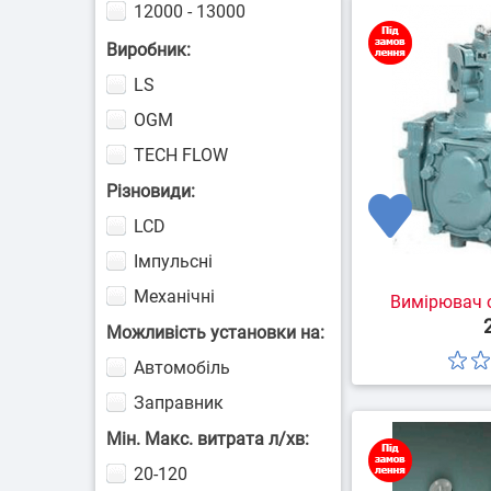
12000 - 13000
Підземний т
25000 - 26000
Виробник:
LS
OGM
TECH FLOW
Різновиди:
Контроль д
LCD
техні
Імпульсні
Механічні
Вимірювач о
Можливість установки на:
Автомобіль
Заправник
Мін. Макс. витрата л/хв:
20-120