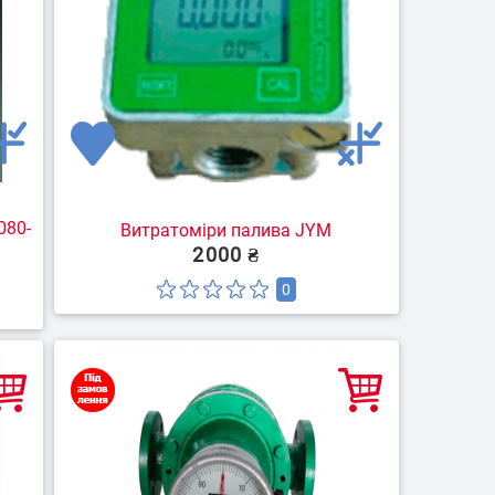
080-
Витратоміри палива JYM
2000 ₴
0