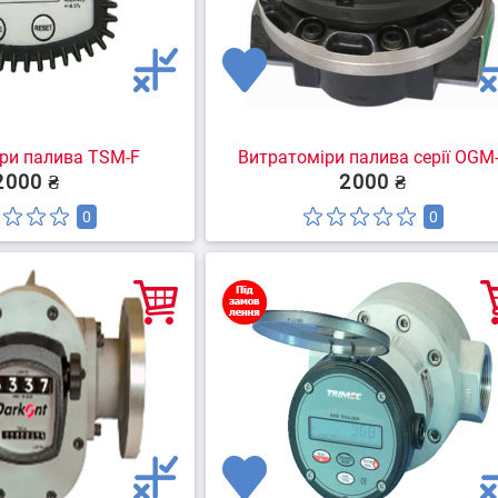
ри палива TSM-F
Витратоміри палива серії OGM
2000 ₴
2000 ₴
0
0