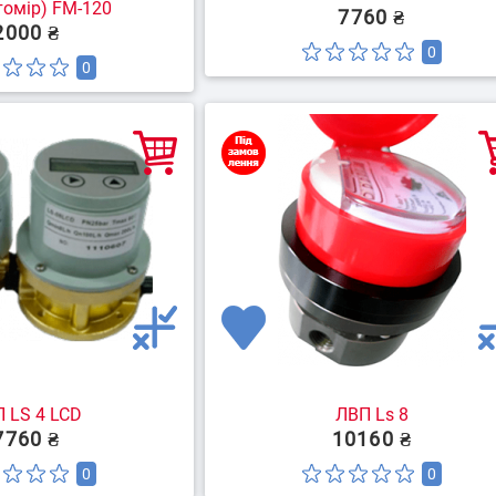
томір) FM-120
7760 ₴
2000 ₴
0
0
 LS 4 LCD
ЛВП Ls 8
7760 ₴
10160 ₴
0
0