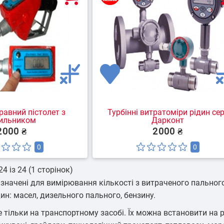
авний пістолет з
Турбінні витратоміри рідин сер
чильником
Дарконт
2000 ₴
2000 ₴
0
0
4 із 24 (1 сторінок)
значені для вимірювання кількості з витраченого пальног
дин: масел, дизельного пального, бензину.
ільки на транспортному засобі. Їх можна встановити на різн