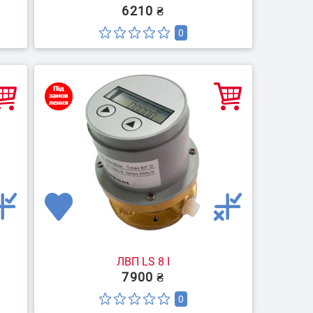
6210 ₴
0
ЛВП LS 8 I
7900 ₴
0