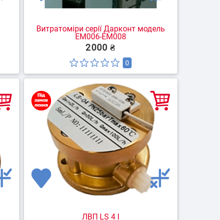
Витратоміри серії Дарконт модель
ЕМ006-ЕМ008
2000 ₴
0
ЛВП LS 4 I