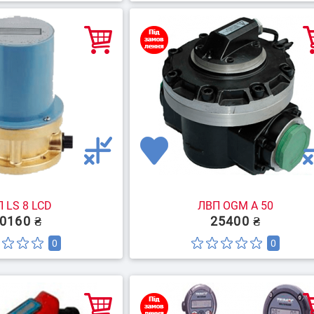
 LS 8 LCD
ЛВП OGM A 50
0160 ₴
25400 ₴
0
0