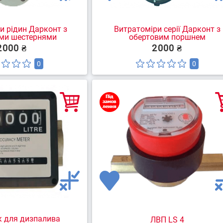
и рідин Дарконт з
Витратоміри серії Дарконт з
ми шестернями
обертовим поршнем
2000 ₴
2000 ₴
0
0
к для дизпалива
ЛВП LS 4