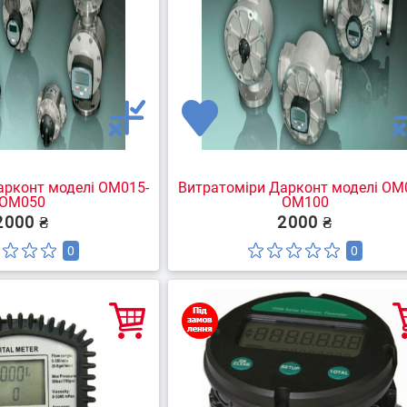
арконт моделі ОМ015-
Витратоміри Дарконт моделі ОМ
OM050
OM100
2000 ₴
2000 ₴
0
0