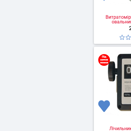
Витратомір
овальни
Лічильни