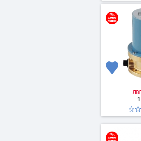
ЛВП
1