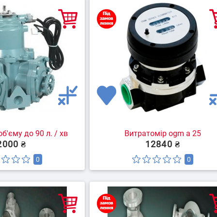
ранспорт
Контроль обороту палива
Моніторинг
пер
орожньої
Контроль стилю і режиму
ки
експлуатації транспорту
б'єму до 90 л. / хв
Витратомір ogm a 25
2000 ₴
12840 ₴
0
0