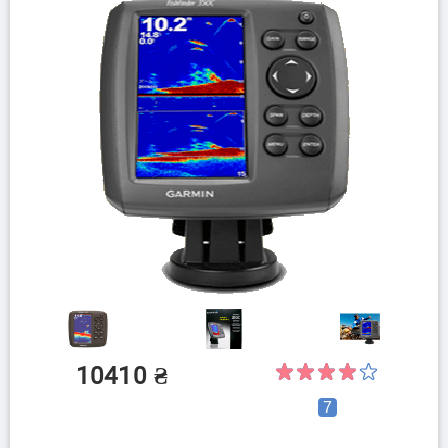
10410
₴
7