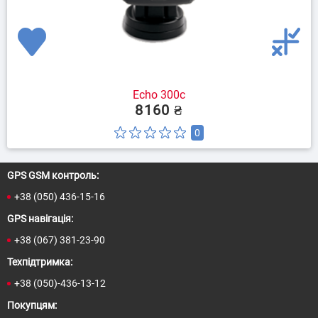
Echo 300c
8160 ₴
0