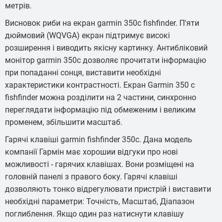
метрів.
Висновок риби на екран garmin 350c fishfinder. П'яти
дюймовий (WQVGA) екран підтримує високі
розширення і виводить якісну картинку. Антибліковий
монітор garmin 350c дозволяє прочитати інформацію
при попаданні сонця, виставити необхідні
характеристики контрастності. Екран Garmin 350 c
fishfinder можна розділити на 2 частини, синхронно
переглядати інформацію під обмеженим і великим
променем, збільшити масштаб.
Гарячі клавіші garmin fishfinder 350c. Дана модель
компанії Гармін має хорошии відгуки про нові
можливості - гарячих клавішах. Вони розміщені на
головній панелі з правого боку. Гарячі клавіші
дозволяють тонко відрегулювати пристрій і виставити
необхідні параметри: Точність, Масштаб, Діапазон
поглиблення. Якщо один раз натиснути клавішу