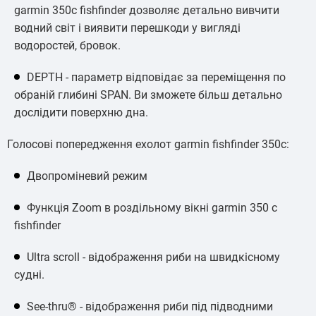
garmin 350c fishfinder дозволяє детально вивчити
водний світ і виявити перешкоди у вигляді
водоростей, бровок.
DEPTH - параметр відповідає за переміщення по
обраній глибині SPAN. Ви зможете більш детально
дослідити поверхню дна.
Голосові попередження ехолот garmin fishfinder 350c:
Двопроміневий режим
Функція Zoom в роздільному вікні garmin 350 c
fishfinder
Ultra scroll - відображення риби на швидкісному
судні.
See-thru® - відображення риби під підводними