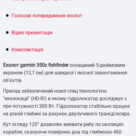
Голосові попередження ехолот
Відео презентація
Комплектація
Ехолот garmin 350c fishfinder
оснащений 5-дюймовим
екраном (12,7 см) для швидкої і якісної завантаження
об'єктів.
Прилад забезпечений нової спец технологією
"ехолокації" (HD-ID) в якому гідролокатор досліджує с
при потужності 300 Вт. Гідролокатор стабільно працює
на різній глибині за рахунок двулучевого трансд'юсера.
Кут огляду 120° дозволяє виявити рибу по околицях
корабля, скануючи поверхню дна під глибиною 460