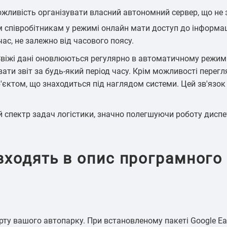
жливість організувати власний автономний сервер, що не 
ранспорт
Контроль обороту палива
Моніторинг
пер
 співробітникам у режимі онлайн мати доступ до інформац
час, не залежно від часового поясу.
Свіжі дані оновлюються регулярно в автоматичному режимі
ати звіт за будь-який період часу. Крім можливості перег
'єктом, що знаходиться під наглядом системи. Цей зв'язок
орожньої
Контроль стилю і режиму
ки
експлуатації транспорту
 спектр задач логістики, значно полегшуючи роботу дисп
 входять в опис програмного
у вашого автопарку. При встановленому пакеті Google Ear