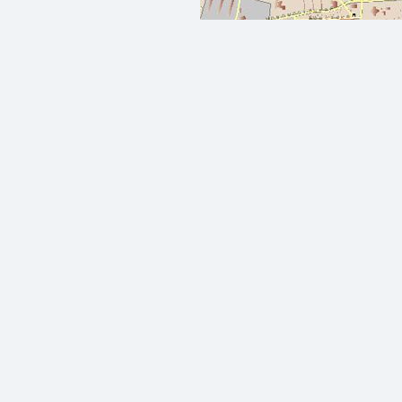
Контроль за підрахунком експлуатаційних х
Управління і контроль за різними виконав
Встановлення двостороннього голосового зв
випадках, можливість диспетчера оперативно 
Можливість змінити конфігурацію обладнан
Система Навігатор
оснащена програмним обладна
форм, а саме: маршрутний лист, паливо, поруше
Дана система надає звіти за будь-який проміжо