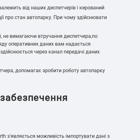
залежить від наших диспетчерів і керований
 контейнерних
Ідентифікація водіїв
евезень
ії про стан автопарку. При чому здійснювати
, не вимагаючи втручання диспетчера,по
ляду оперативних даних вам надається
 здійснюється через канал передачі даних
етчера, допомагає зробити роботу автопарку
 забезпечення
th з'являється можливість імпортувати дані з