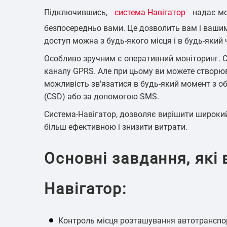
Підключившись,
система Навігатор
надає мо
Підземний т
безпосередньо вами. Це дозволить вам і вашим
доступ можна з будь-якого місця і в будь-який 
Особливо зручним є оперативний моніторинг. 
каналу GPRS. Але при цьому ви можете створюв
можливість зв'язатися в будь-який момент з об
(CSD) або за допомогою SMS.
Контроль д
техні
Система-Навігатор, дозволяє вирішити широкий
більш ефективною і знизити витрати.
Основні завдання, які
Навігатор:
Контроль місця розташування автотранспорт