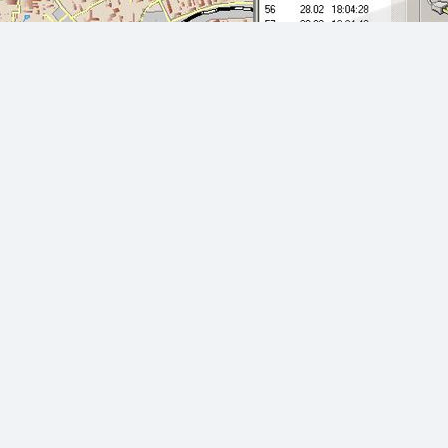
арактеристик (мотогодин двигуна, пробігу, працездатність 
чими механізмами (наприклад, дистанційно заблокувати дв
'язку з водієм (режим «Прослуховування салону», можливі
реагувати в разі небезпеки транспорту, вантажу або персо
ня в будь-який момент часу з Диспетчерського центру.
нням, яке направлено безпосередньо на побудови звітів, 
ння, мотогодини, а також дає можливість користувачеві с
к часу, зберігає інформацію по всіх маршрутах, інформацію