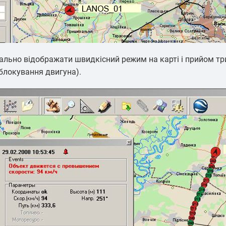
уально відображати швидкісний режим на карті і прийом т
блокування двигуна).