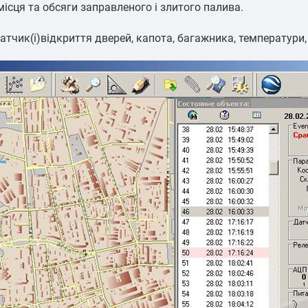
сця та обсяги заправленого і злитого палива.
атчик(і)відкриття дверей, капота, багажника, температури, 