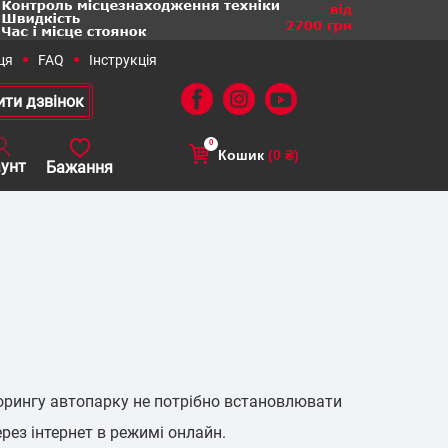
0
Кошик
(0 ₴)
382) 72-55-10
+38 (050) 436-15-16
ПАТП
Вивіз ТПВ
торингу автопарку не потрібно встановлювати
рез інтернет в режимі онлайн.