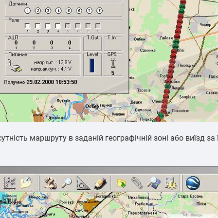
ість маршруту в заданій географічній зоні або виїзд за її 