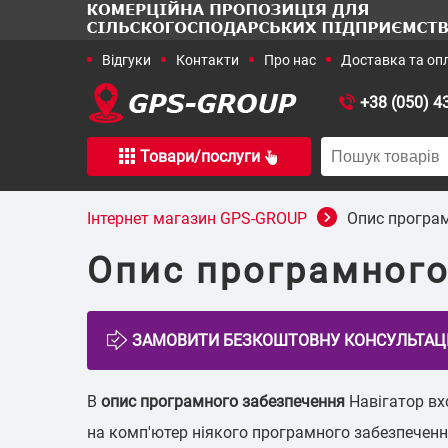
+38 (050) 4
Товари/послуги
+38 (050) 436-15-16
+38 (067)
Інтернет магазин GPS-GROUP
Опис програ
Опис програмного
Галузеві 
В
опис програмного забезпечення
Навігатор вх
на комп'ютер ніякого програмного забезпечення