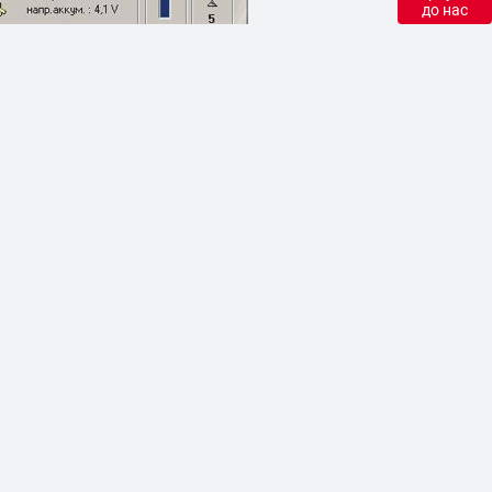
виконавчих механізмів та ін)
игун)
сть водія сигналізувати в нестандартних
налу).
і містить у собі ряд попередньо встановлених
творювати власні форми, для своїх потреб.
 щодо витрат ПММ, та інші необхідні дані.