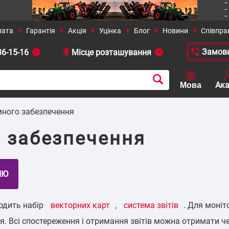
36-15-16
 381-23-90
+38 (050)-436-13-12
+38 (0
много забезпечення
 забезпечення
рішення
Сільське господарство
одить набір
векторних карт
,
система звітів
. Для моні
. Всі спостереження і отримання звітів можна отримати че