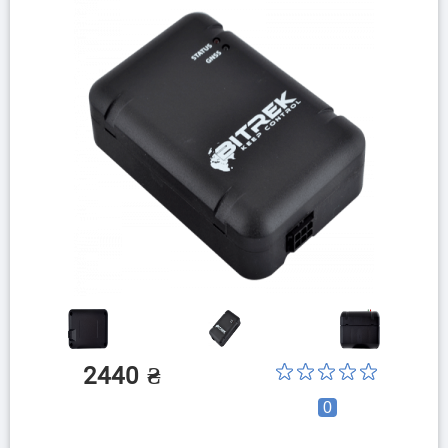
2440
₴
0