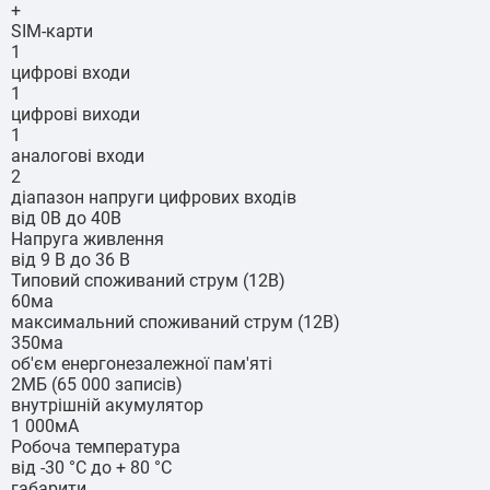
+
SIM-карти
1
цифрові входи
1
цифрові виходи
1
аналогові входи
2
діапазон напруги цифрових входів
від 0В до 40В
Напруга живлення
від 9 В до 36 В
Типовий споживаний струм (12В)
60ма
максимальний споживаний струм (12В)
350ма
об'єм енергонезалежної пам'яті
2МБ (65 000 записів)
внутрішній акумулятор
1 000мА
Робоча температура
від -30 °С до + 80 °С
габарити