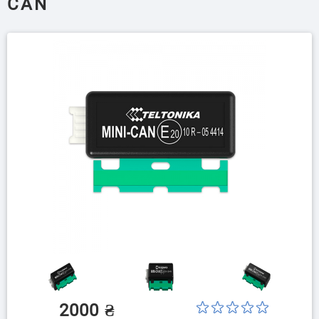
CAN
2000
₴