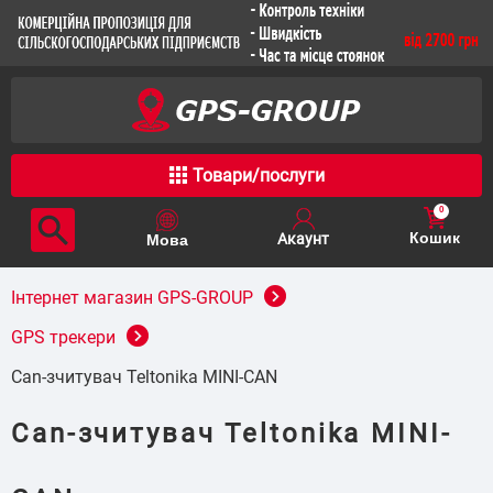
Товари/послуги
0
Кошик
Інтернет магазин GPS-GROUP
GPS трекери
Can-зчитувач Teltonika MINI-CAN
Can-зчитувач Teltonika MINI-