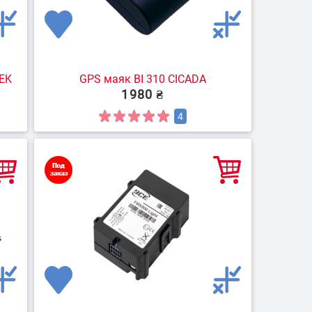
REK
GPS маяк BI 310 CICADA
1980 ₴
4