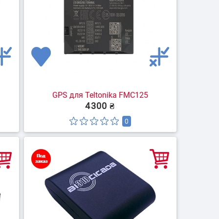
GPS для Teltonika FMC125
4300 ₴
0