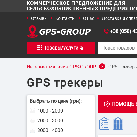
+38 (050) 4
Товары/услуги
+38 (050) 436-15-16
+38 (067)
Интернет магазин GPS-GROUP
GPS трекер
GPS трекеры
Отраслевые
Выбрать по цене (грн):
1000 - 2000
2000 - 3000
3000 - 4000