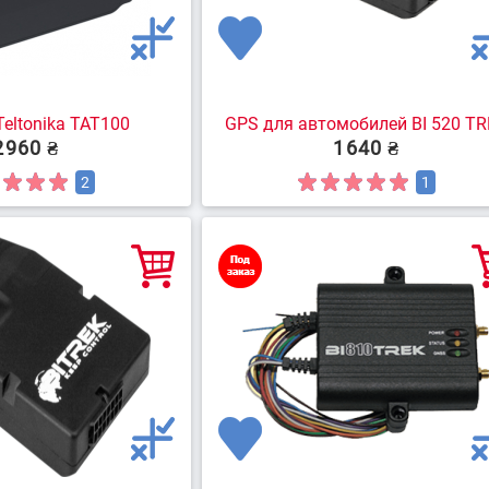
Teltonika TAT100
GPS для автомобилей BI 520 T
2960 ₴
1640 ₴
2
1