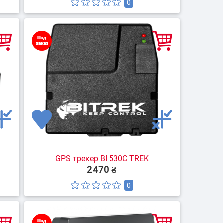
0
GPS трекер BI 530C TREK
2470 ₴
0