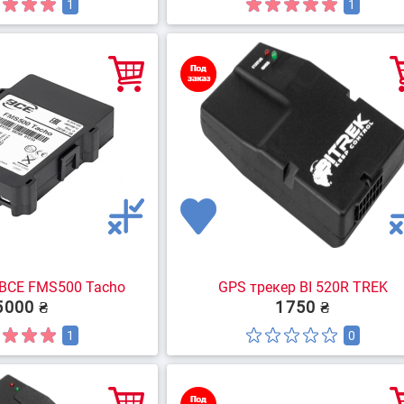
1
1
 BCE FMS500 Tacho
GPS трекер BI 520R TREK
5000 ₴
1750 ₴
1
0