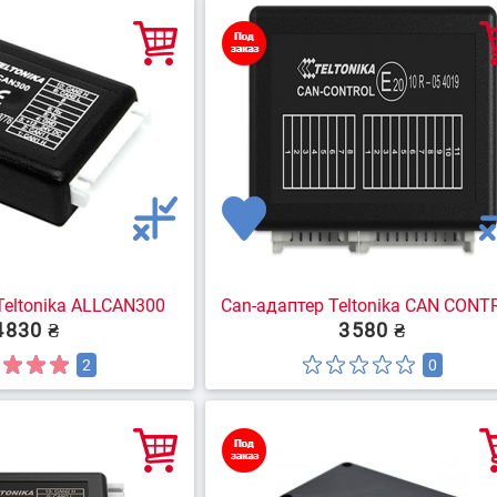
ранспорт
Контроль оборота топлива
Мониторинг
пер
орожной
Контроль стиля и режима
ки
эксплуатации транспорта
Teltonika ALLCAN300
Can-адаптер Teltonika CAN CONT
4830 ₴
3580 ₴
2
0