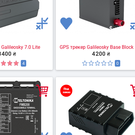
Galileosky 7.0 Lite
GPS трекер Galileosky Base Block 
3400 ₴
4200 ₴
4
0