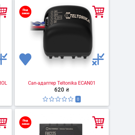
 контейнерных
Идентификация водителей
евозок
ROL
Can-адаптер Teltonika ECAN01
620 ₴
0