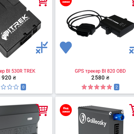
ер BI 530R TREK
GPS трекер BI 820 OBD
1920 ₴
2580 ₴
0
2