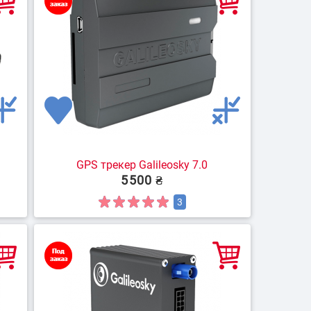
GPS трекер Galileosky 7.0
5500 ₴
3