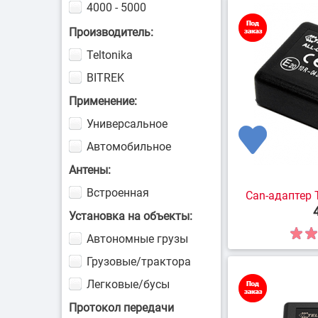
4000 - 5000
Подземный т
5000 - 6000
Производитель:
Teltonika
BITREK
Применение:
Универсальное
Контроль д
Автомобильное
техни
Антены:
Встроенная
Can-адаптер 
Установка на объекты:
Автономные грузы
Грузовые/трактора
Легковые/бусы
Протокол передачи