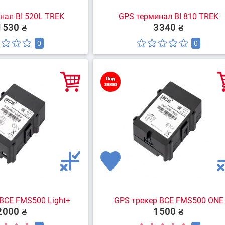
нал BI 520L TREK
GPS терминал BI 810 TREK
1530 ₴
3340 ₴
0
0
BCE FMS500 Light+
GPS трекер BCE FMS500 ONE
2000 ₴
1500 ₴