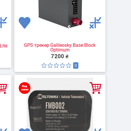
GPS трекер Galileosky Base Block
Lite
Optimum
7200 ₴
0