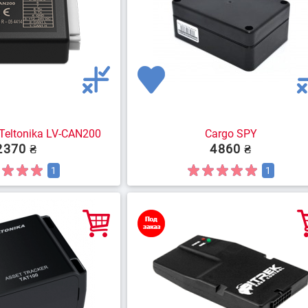
Teltonika LV-CAN200
Cargo SPY
2370 ₴
4860 ₴
1
1