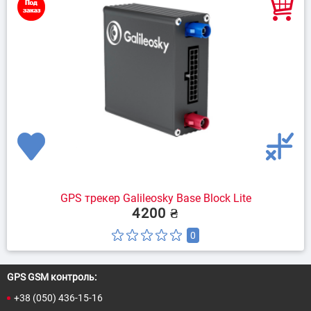
GPS трекер Galileosky Base Block Lite
4200 ₴
0