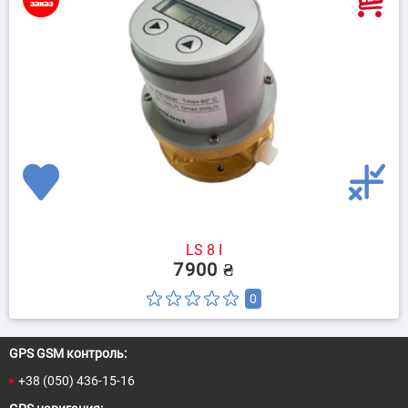
LS 8 I
7900 ₴
0