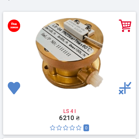
LS 4 I
6210 ₴
0