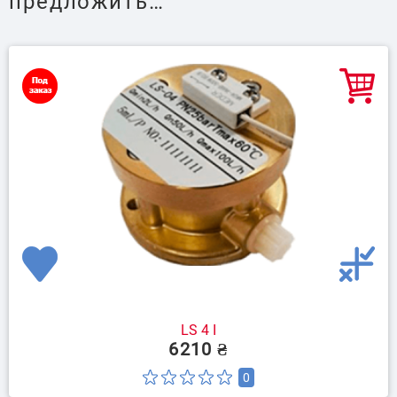
предложить…
LS 4 I
6210 ₴
0