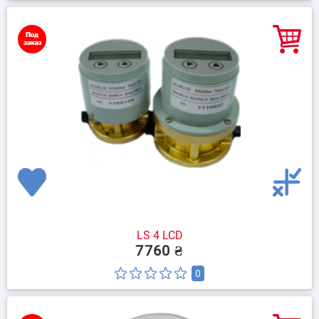
LS 4 LCD
7760 ₴
0