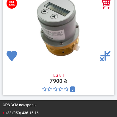
LS 8 I
7900 ₴
0