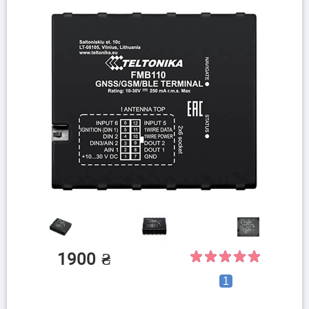
1900
₴
1