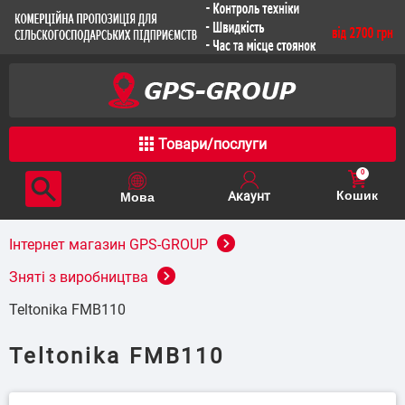
Товари/послуги
0
Кошик
Інтернет магазин GPS-GROUP
Зняті з виробництва
Teltonika FMB110
Teltonika FMB110