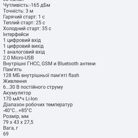
Чутливість:-165 дБм
Точність: 3 м
Гарячий старт: 1 с
Теплий старт: 25 с
Холодний старт: 35 с
Інтерфейси
1 цифровий вхід
1 цифровий вихід
1 аналоговий вхід
2.0 Micro-USB
Внутрішні ГНСС, GSM и Bluetooth антени
Пам'ять
128 МБ внутрішньої пам'яті flash
Живлення
6...30 В постійного струму
Акумулятор
170 мА*ч Li-Ion
Діапазон робочих температур
-40°C...+85°C
Розмір, мм
79 x 43 x 27,5
Вага, г
69