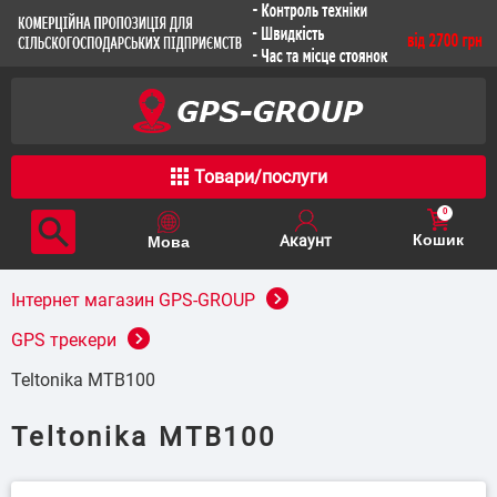
Товари/послуги
0
Кошик
Інтернет магазин GPS-GROUP
GPS трекери
Teltonika MTB100
Teltonika MTB100