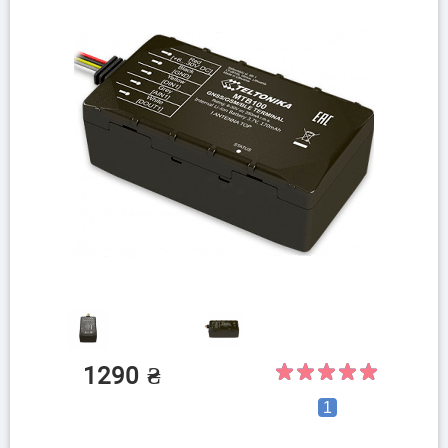
1290
₴
1