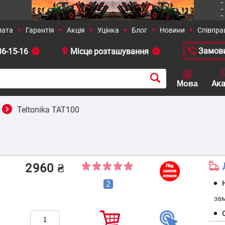
36-15-16
 381-23-90
+38 (050)-436-13-12
+38 (0
Teltonika TAT100
рішення
Сільське господарство
2960
₴
Д
2