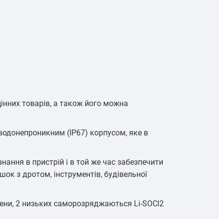
цінних товарів, а також його можна
 водонепроникним (IP67) корпусом, яке в
нання в пристрій і в той же час забезпечити
шок з дротом, інструментів, будівельної
ени, 2 низьких саморозряджаються Li-SOCl2