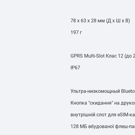
78 x 63 x 28 мм (Д x Ш x В)
197 г
GPRS Multi-Slot Клас 12 (до 
IP67
Ультра-низкомощный Blueto
Кнопка "скидання" на друко
внутрішній слот для eSIM-к
128 МБ вбудованої флеш-пам'