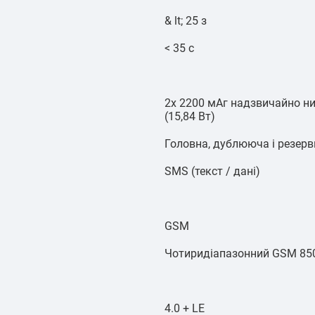
& lt; 25 з
< 35 с
2x 2200 мАг надзвичайно ни
(15,84 Вт)
Головна, дублююча і резерв
SMS (текст / дані)
GSM
Чотиридіапазонний GSM 850 
4.0 + LE