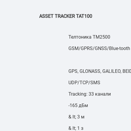
ASSET TRACKER TAT100
Телтоника TM2500
GSM/GPRS/GNSS/Blue-tooth
GPS, GLONASS, GALILEO, BEI
UDP/TCP/SMS
Tracking: 33 канали
-165 дБм
& lt; 3 м
& lt; 1 з