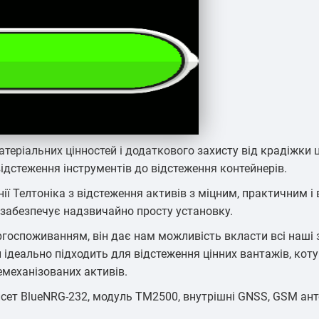
атеріальних цінностей і додаткового захисту від крадіжки 
відстеження інструментів до відстеження контейнерів.
ії Телтоніка з відстеження активів з міцним, практичним і
забезпечує надзвичайно просту установку.
ргоспоживанням, він дає нам можливість вкласти всі наші з
 ідеально підходить для відстеження цінних вантажів, коту
немеханізованих активів.
сет BlueNRG-232, модуль TM2500, внутрішні GNSS, GSM ант