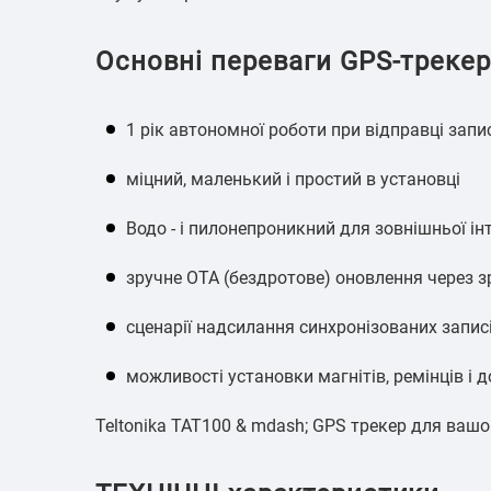
Основні переваги GPS-трекер
1 рік автономної роботи при відправці запи
міцний, маленький і простий в установці
Водо - і пилонепроникний для зовнішньої інте
зручне OTA (бездротове) оновлення через з
сценарії надсилання синхронізованих записі
можливості установки магнітів, ремінців і 
Teltonika TAT100 & mdash; GPS трекер для вашо