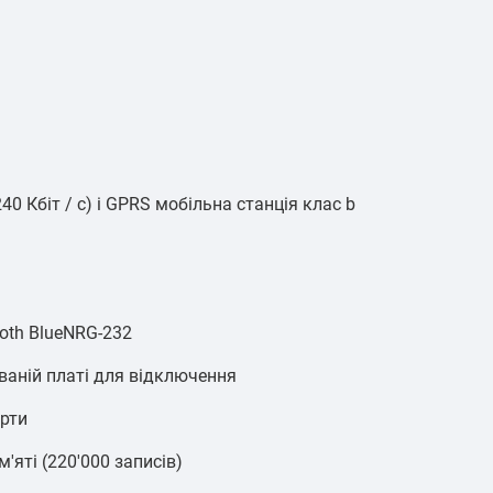
240 Кбіт / с) і GPRS мобільна станція клас b
oth BlueNRG-232
ваній платі для відключення
арти
яті (220'000 записів)