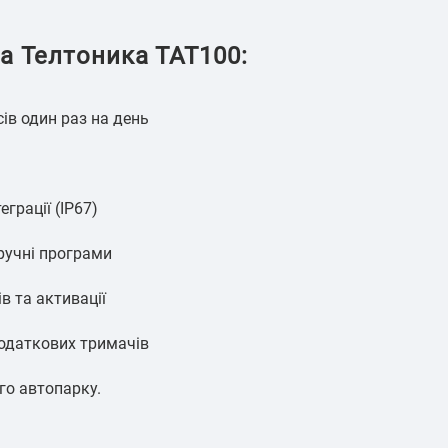
а Телтоника ТАТ100:
сів один раз на день
грації (IP67)
ручні програми
в та активації
додаткових тримачів
го автопарку.