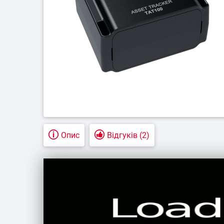
Підземний т
Контроль д
техні
Опис
Відгуків (2)