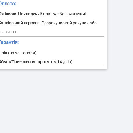
плата:
 контейнерних
Ідентифікація водіїв
евезень
арантія:
 рік
(на усі товари)