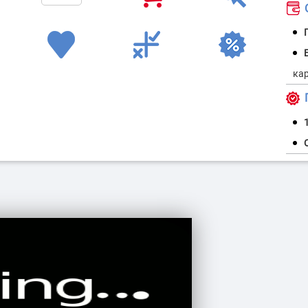
О
ранспорт
Контроль обороту палива
Моніторинг
пер
Г
1
орожньої
Контроль стилю і режиму
ки
експлуатації транспорту