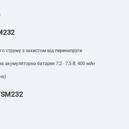
р
M232
ого струму з захистом від перенапруги
 акумуляторна батарея 7,2 - 7,5 В, 400 мАч
на)
 TSM232