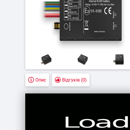
Підземний т
Контроль д
техні
Опис
Відгуків (0)