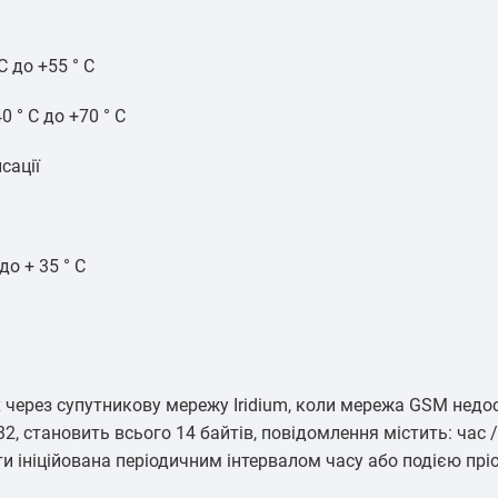
C до +55 ° C
0 ° C до +70 ° C
сації
до + 35 ° C
через супутникову мережу Iridium, коли мережа GSM недос
 становить всього 14 байтів, повідомлення містить: час / 
ти ініційована періодичним інтервалом часу або подією пріо