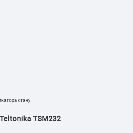
дикатора стану
іTeltonika TSM232