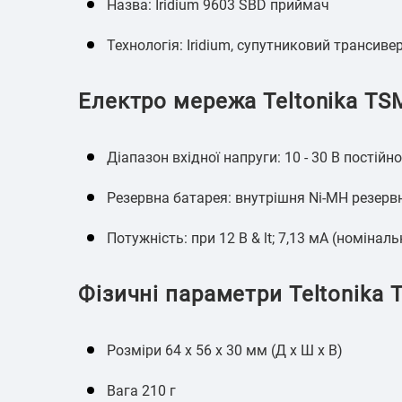
Назва: Iridium 9603 SBD приймач
Технологія: Iridium, супутниковий трансиве
Електро мережа Teltonika TS
Діапазон вхідної напруги: 10 - 30 В постійн
Резервна батарея: внутрішня Ni-MH резервна
Потужність: при 12 В & lt; 7,13 мА (номіналь
Фізичні параметри Teltonika
Розміри 64 х 56 х 30 мм (Д х Ш х В)
Вага 210 г