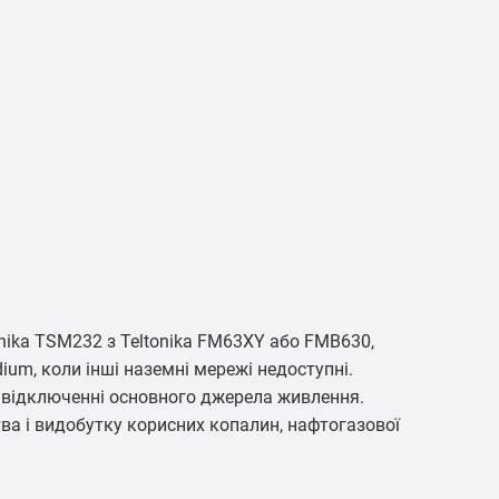
onika TSM232 з Teltonika FM63XY або FMB630,
um, коли інші наземні мережі недоступні.
и відключенні основного джерела живлення.
ва і видобутку корисних копалин, нафтогазової