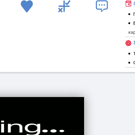
О
ранспорт
Контроль обороту палива
Моніторинг
пер
Г
1
орожньої
Контроль стилю і режиму
ки
експлуатації транспорту