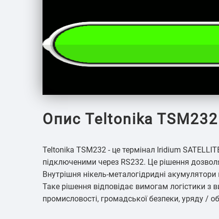
Опис Teltonika TSM232
Teltonika TSM232 - це термінал Iridium SATELL
підключеними через RS232. Це рішення дозволяє
Внутрішня нікель-металогідридні акумулятори 
Таке рішення відповідає вимогам логістики з в
промисловості, громадської безпеки, уряду / об