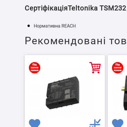
СертіфікаціяTeltonika TSM232
Нормативна REACH
Рекомендовані то