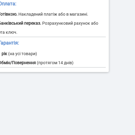
плата:
 контейнерних
Ідентифікація водіїв
евезень
арантія:
 рік
(на усі товари)