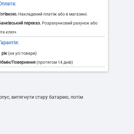
плата:
 контейнерних
Ідентифікація водіїв
евезень
арантія:
 рік
(на усі товари)
орпус, витягнути стару батарею, потім