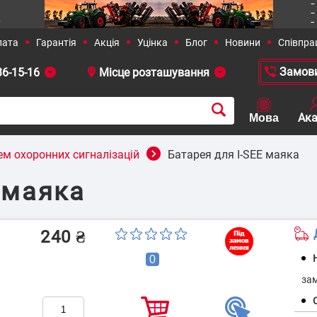
36-15-16
 381-23-90
+38 (050)-436-13-12
+38 (0
ем охоронних сигналізацій
Батарея для I-SEE маяка
 маяка
рішення
Сільське господарство
240
₴
Д
0