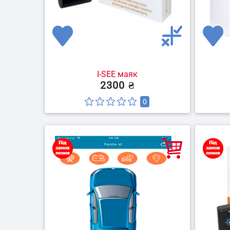
I-SEE маяк
2300 ₴
0