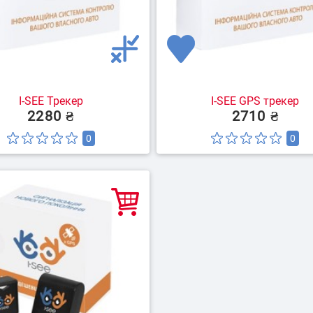
I-SEE Трекер
I-SEE GPS трекер
2280 ₴
2710 ₴
0
0