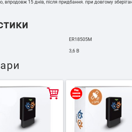
 впродовж 15 днів, після придбання. при довгому зберіганн
стики
ER18505M
3,6 В
вари