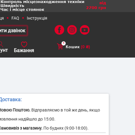
0
Кошик
(0 ₴)
382) 72-55-10
+38 (050) 436-15-16
ПАТП
Вивіз ТПВ
оставка: