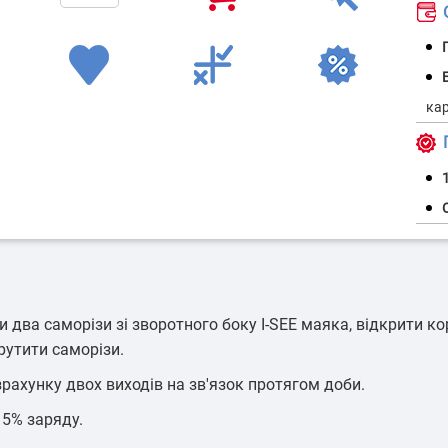
О
ранспорт
Контроль обороту палива
Моніторинг
пер
Г
1
орожньої
Контроль стилю і режиму
ки
експлуатації транспорту
ти два саморізи зі зворотного боку I-SEE маяка, відкрити к
рутити саморізи.
зрахунку двох виходів на зв'язок протягом доби.
5% заряду.