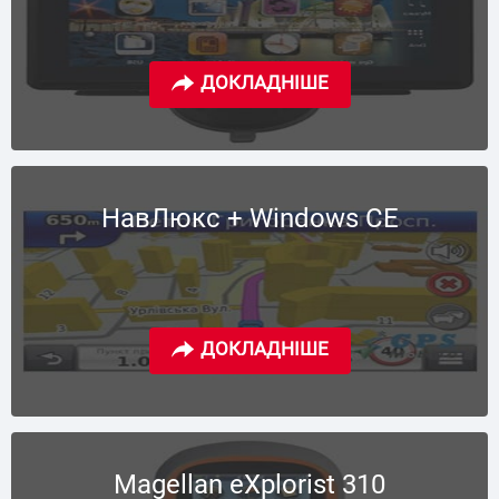
НавЛюкс + Windows CE
Magellan eXplorist 310